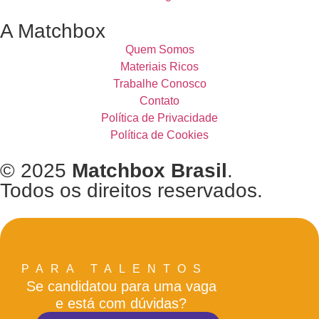
A Matchbox
Quem Somos
Materiais Ricos
Trabalhe Conosco
Contato
Política de Privacidade
Política de Cookies
© 2025
Matchbox Brasil
.
Todos os direitos reservados.
PARA TALENTOS
Se candidatou para uma vaga
e está com dúvidas?