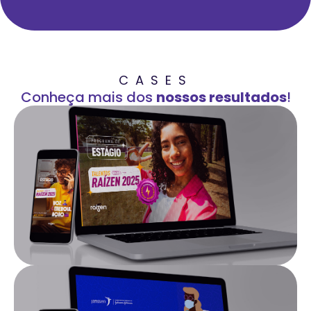
CASES
Conheça mais dos
nossos resultados
!
Programa Talentos Raízen
Saiba mais