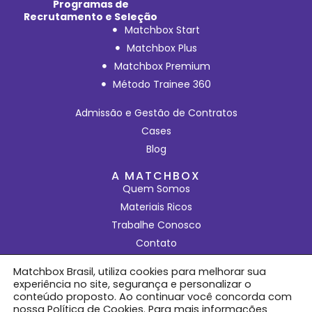
Programas de
Recrutamento e Seleção
Matchbox Start
Matchbox Plus
Matchbox Premium
Método Trainee 360
Admissão e Gestão de Contratos
Cases
Blog
A MATCHBOX
Quem Somos
Materiais Ricos
Trabalhe Conosco
Contato
Política de Privacidade
Matchbox Brasil, utiliza cookies para melhorar sua
Política de Cookies
experiência no site, segurança e personalizar o
conteúdo proposto. Ao continuar você concorda com
© 2025
Matchbox Brasil
.
nossa Política de Cookies. Para mais informações