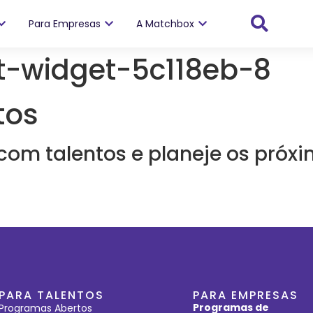
Para Empresas
A Matchbox
-widget-5c118eb-8
tos
com talentos e planeje os próx
PARA TALENTOS
PARA EMPRESAS
Programas de
Programas Abertos